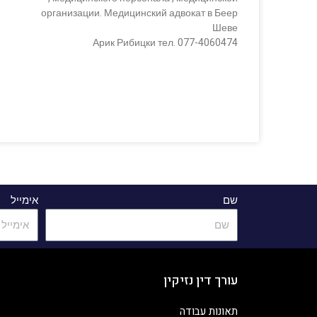
организации. Медицинский адвокат в Беер
Шеве
Арик Рибицки тел. 077-4060474
שם
אימייל
עורך דין נזיקין
תאונות עבודה