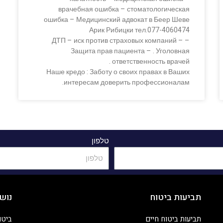
врачебная ошибка – стоматологическая
ошибка – Медицинский адвокат в Беер Шеве
Арик Рибицки тел.077-4060474
– ДТП – иск против страховых компаний –
Защита прав пациента – . Уголовная
ответственность врачей .
Наше кредо : Заботу о своих правах в Ваших
интересам доверить профессионалам.
טלפון
תביעות ביטוח
נוש
תביעות ביטוח חיים
ביטו