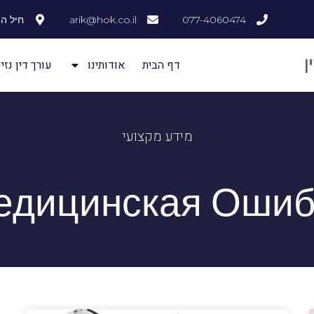
077-4060474
arik@hok.co.il
חיל ההנדסה
דף הבית
אודותינו
עורך דין נזיק
מידע מקצועי
едицинская Ошиб