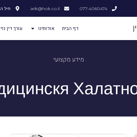
077-4060474
arik@hok.co.il
חיל ההנדסה
דף הבית
אודותינו
עורך דין נזיק
מידע מקצועי
дицинскя Халатно