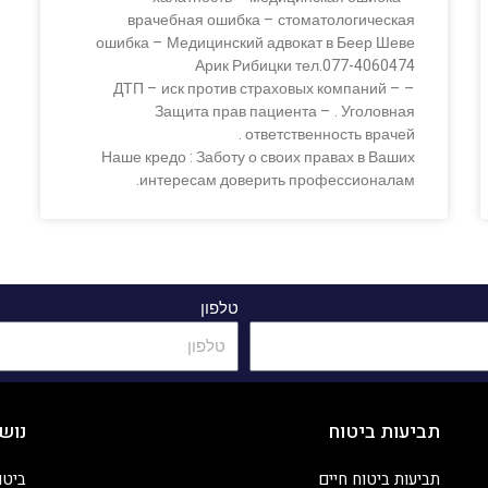
врачебная ошибка – стоматологическая
ошибка – Медицинский адвокат в Беер Шеве
Арик Рибицки тел.077-4060474
– ДТП – иск против страховых компаний –
Защита прав пациента – . Уголовная
ответственность врачей .
Наше кредо : Заботу о своих правах в Ваших
интересам доверить профессионалам.
טלפון
תביעות ביטוח
נוש
תביעות ביטוח חיים
ביטו