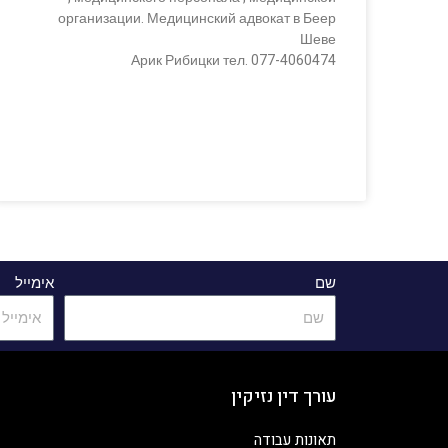
организации. Медицинский адвокат в Беер
Шеве
Арик Рибицки тел. 077-4060474
שם
אימייל
עורך דין נזיקין
תאונות עבודה