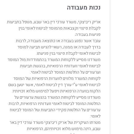
נכות מעבודה
אריק ריביצקי, משרד עורכי דין באר שבע, מטפל בתביעות
לקבלת פיצוי וקצבאות מהמוסד לביטוח לאומי בגין
פגיעות בעבודה.
עובד אשר נפגע בעבודה או כתוצאה מעבודה, לרבות
בדרך לעבודה או ממנה, רשאי להגיש תביעה למוסד
לביטוח לאומי לקבלת פיצוי בגין פגיעתו.
משרדנו מסייע ללקוחות המשרד בהתמודדות מול המוסד
לביטוח לאומי וועדותיו הרפואיות, בהגשת תביעות
וערעורים על החלטות המוסד לביטוח לאומי.
לקוחות המשרד מלווים לוועדות הרפואיות של המוסד
לביטוח לאומי ע"י עורך דין לביטוח לאומי, אשר יטען בשם
הלקוח בוועדה הרפואיות ויפעל למימוש מלוא זכויותיו.
משרדנו מסייע ללקוחות המשרד בהגשת ערעורים על
החלטות המוסד לביטוח לאומי וועדותיו הרפואיות, לרבות
ערעורים על החלטות פקידי התביעות של המוסד לביטוח
לאומי.
מטרתו העיקרית של אריק ריביצקי משרד עורכי דין באר
שבע, הינה מימוש מלוא זכויותיהם, הרפואיות