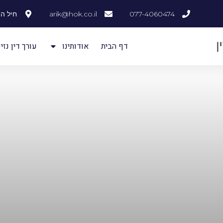
077-4060474
arik@hok.co.il
חיל ההנדסה
דף הבית
אודותינו
עורך דין נזיק