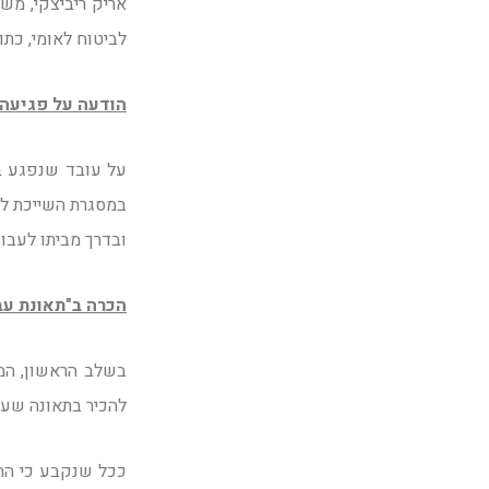
אריק ריביצקי, מש
לביטוח לאומי, כת
הודעה על פגיעה
על עובד שנפגע ב
במסגרת השייכת לע
ובדרך מביתו לעבוד
הכרה ב"תאונת עב
בשלב הראשון, המו
להכיר בתאונה שעב
ככל שנקבע כי התא