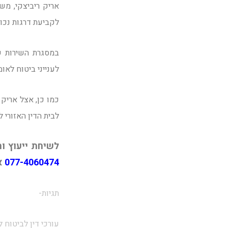
אריק ריביצקי, מש
לקביעת דרגות נכו
במסגרת השירות ש
לענייני ביטוח לאו
כמו כן, אצל אריק
לבית הדין האזורי 
לשיחת ייעוץ ות
077-4060474
א
תגיות-
עורכי דין לביטוח 