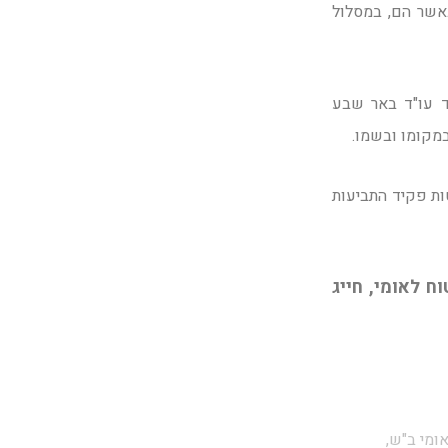
באשר הם, במסלול
ד עו"ד באר שבע
במקומו ובשמו.
ות פקיד התביעות
ח לאומי, חייג
אומי ב"ש,