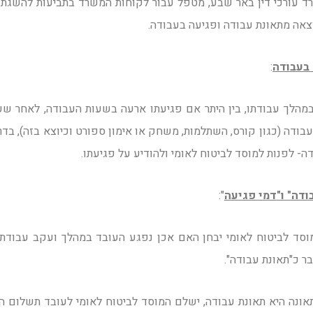
רד עורכי דין באר שבע, מטפל עבור לקוחות המשרד בתביעות להשגת
וצאה מתאונת עבודה ופגיעה בעבודה.
 בעבודה
:
מהלך עבודתו, בין היתר אם פגיעתו ארעה בשעות העבודה, לאחר שע
בודה (כגון קורס, השתלמות, משחק או אימון ספורט וכיוצא בזה), בדר
ה- לפנות למוסד לביטוח לאומי ולהודיע על פגיעתו.
ודה" ו"דמי פגיעה
":
סד לביטוח לאומי יבחן האם אכן נפגע העובד במהלך ועקב עבודתו
ר כ"תאונת עבודה".
ונה היא תאונת עבודה, ישלם המוסד לביטוח לאומי לעובד תשלום הקר