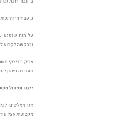
ב. עבור דרגת נכות צמיתה מ-9% ועד 19% (כולל) 
ג. עבור דרגת נכות צמיתה מ- 20% ועד 100% 
על מנת שנפגע עב
ובבקשה לקבוע לו 
אריק ריביצקי משר
מעבודה וזימון לווע
ייצוג וטיפול משפ
אנו ממליצים לכל
מקצועית אצל עורכ