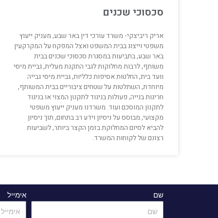
סכסוכי שכנים
אריק ריביצקי- משרד עורכי דין באר שבע, מעניק ייעוץ
משפטי וייצוג בבית המשפט ואצל המפקח על המקרקעין
באר שבע, בתביעות במסגרת סכסוכי שכנים בבית
משותף, לרבות מחלוקות לגבי התקנת מעלית, גביית מיסי
וועד בית, החלטות אסיפות כלליות, גביית מיסי גבייה
מיוחדת, השתלטות על שטחים ציבוריים בבית המשותף,
חריגות בנייה, פעולות בניגוד לתקנון המצוי או בניגוד
לתקנון המוסכם ועוד. משרדנו מעניק ייעוץ משפטי
מקצועי, מבוסס על ניסיון וידע רב בתחום, תוך ניסיון
להביא לסיום המחלוקת בזמן הקצר ביותר, לשביעות
רצונם של לקוחות המשרד.
שם
אימייל