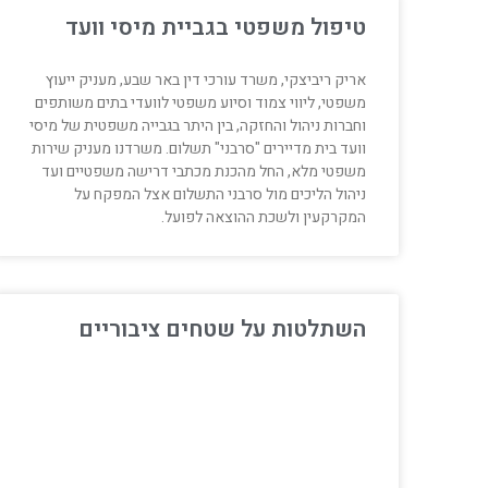
טיפול משפטי בגביית מיסי וועד
אריק ריביצקי, משרד עורכי דין באר שבע, מעניק ייעוץ
משפטי, ליווי צמוד וסיוע משפטי לוועדי בתים משותפים
וחברות ניהול והחזקה, בין היתר בגבייה משפטית של מיסי
וועד בית מדיירים "סרבני" תשלום. משרדנו מעניק שירות
משפטי מלא, החל מהכנת מכתבי דרישה משפטיים ועד
ניהול הליכים מול סרבני התשלום אצל המפקח על
המקרקעין ולשכת ההוצאה לפועל.
השתלטות על שטחים ציבוריים