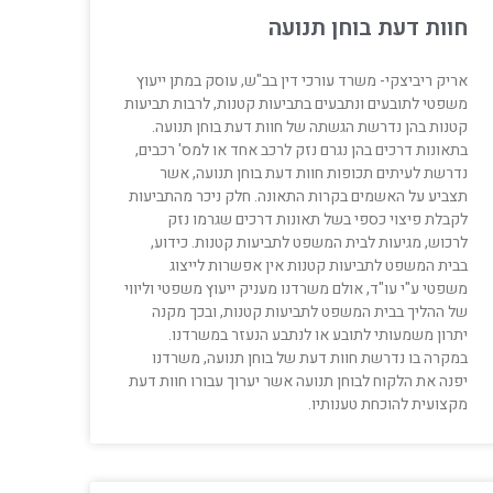
חוות דעת בוחן תנועה
אריק ריביצקי- משרד עורכי דין בב"ש, עוסק במתן ייעוץ
משפטי לתובעים ונתבעים בתביעות קטנות, לרבות תביעות
קטנות בהן נדרשת הגשתה של חוות דעת בוחן תנועה.
בתאונות דרכים בהן נגרם נזק לרכב אחד או למס' רכבים,
נדרשת לעיתים תכופות חוות דעת בוחן תנועה, אשר
תצביע על האשמים בקרות התאונה. חלק ניכר מהתביעות
לקבלת פיצוי כספי בשל תאונות דרכים שגרמו נזק
לרכוש, מגיעות לבית המשפט לתביעות קטנות. כידוע,
בבית המשפט לתביעות קטנות אין אפשרות לייצוג
משפטי ע"י עו"ד, אולם משרדנו מעניק ייעוץ משפטי וליווי
של ההליך בבית המשפט לתביעות קטנות, ובכך מקנה
יתרון משמעותי לתובע או לנתבע הנעזר במשרדנו.
במקרה בו נדרשת חוות דעת של בוחן תנועה, משרדנו
יפנה את הלקוח לבוחן תנועה אשר יערוך עבורו חוות דעת
מקצועית להוכחת טענותיו.