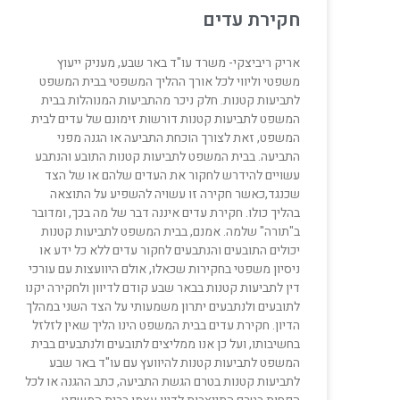
חקירת עדים
אריק ריביצקי- משרד עו"ד באר שבע, מעניק ייעוץ
משפטי וליווי לכל אורך ההליך המשפטי בבית המשפט
לתביעות קטנות. חלק ניכר מהתביעות המנוהלות בבית
המשפט לתביעות קטנות דורשות זימונם של עדים לבית
המשפט, זאת לצורך הוכחת התביעה או הגנה מפני
התביעה. בבית המשפט לתביעות קטנות התובע והנתבע
עשויים להידרש לחקור את העדים שלהם או של הצד
שכנגד,כאשר חקירה זו עשויה להשפיע על התוצאה
בהליך כולו. חקירת עדים איננה דבר של מה בכך, ומדובר
ב"תורה" שלמה. אמנם, בבית המשפט לתביעות קטנות
יכולים התובעים והנתבעים לחקור עדים ללא כל ידע או
ניסיון משפטי בחקירות שכאלו, אולם היוועצות עם עורכי
דין לתביעות קטנות בבאר שבע קודם לדיוון ולחקירה יקנו
לתובעים ולנתבעים יתרון משמעותי על הצד השני במהלך
הדיון. חקירת עדים בבית המשפט הינו הליך שאין לזלזל
בחשיבותו, ועל כן אנו ממליצים לתובעים ולנתבעים בבית
המשפט לתביעות קטנות להיוועץ עם עו"ד באר שבע
לתביעות קטנות בטרם הגשת התביעה, כתב ההגנה או לכל