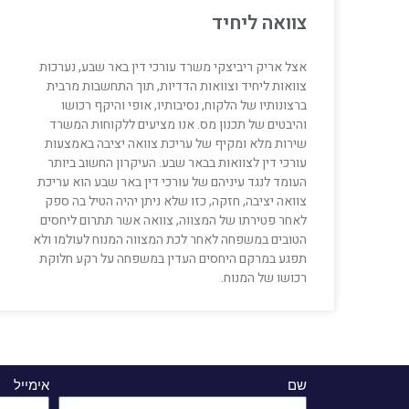
צוואה ליחיד
אצל אריק ריביצקי משרד עורכי דין באר שבע, נערכות
צוואות ליחיד וצוואות הדדיות, תוך התחשבות מרבית
ברצונותיו של הלקוח, נסיבותיו, אופי והיקף רכושו
והיבטים של תכנון מס. אנו מציעים ללקוחות המשרד
שירות מלא ומקיף של עריכת צוואה יציבה באמצעות
עורכי דין לצוואות בבאר שבע. העיקרון החשוב ביותר
העומד לנגד עיניהם של עורכי דין באר שבע הוא עריכת
צוואה יציבה, חזקה, כזו שלא ניתן יהיה הטיל בה ספק
לאחר פטירתו של המצווה, צוואה אשר תתרום ליחסים
הטובים במשפחה לאחר לכת המצווה המנוח לעולמו ולא
תפגע במרקם היחסים העדין במשפחה על רקע חלוקת
רכושו של המנוח.
שם
אימייל