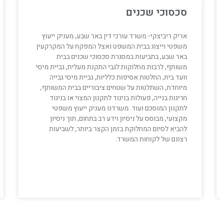
סכסוכי שכנים
אריק ריביצקי- משרד עורכי דין באר שבע, מעניק ייעוץ
משפטי וייצוג בבית המשפט ואצל המפקח על המקרקעין
באר שבע, בתביעות במסגרת סכסוכי שכנים בבית
משותף, לרבות מחלוקות לגבי התקנת מעלית, גביית מיסי
וועד בית, החלטות אסיפות כלליות, גביית מיסי גבייה
מיוחדת, השתלטות על שטחים ציבוריים בבית המשותף,
חריגות בנייה, פעולות בניגוד לתקנון המצוי או בניגוד
לתקנון המוסכם ועוד. משרדנו מעניק ייעוץ משפטי
מקצועי, מבוסס על ניסיון וידע רב בתחום, תוך ניסיון
להביא לסיום המחלוקת בזמן הקצר ביותר, לשביעות
רצונם של לקוחות המשרד.