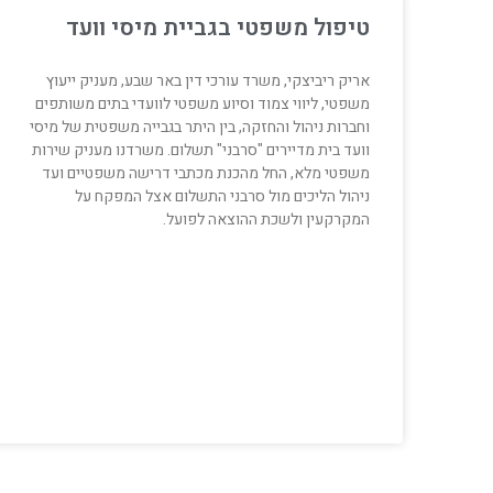
טיפול משפטי בגביית מיסי וועד
אריק ריביצקי, משרד עורכי דין באר שבע, מעניק ייעוץ
משפטי, ליווי צמוד וסיוע משפטי לוועדי בתים משותפים
וחברות ניהול והחזקה, בין היתר בגבייה משפטית של מיסי
וועד בית מדיירים "סרבני" תשלום. משרדנו מעניק שירות
משפטי מלא, החל מהכנת מכתבי דרישה משפטיים ועד
ניהול הליכים מול סרבני התשלום אצל המפקח על
המקרקעין ולשכת ההוצאה לפועל.