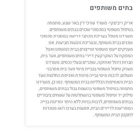
בתים משותפים
אריק ריביצקי- משרד עורכי דין באר שבע, מתמחה
בטיפול משפטי בסכסוכי שכנים בבתים משותפים.
משרדנו מטפל בעריכת מכתבי דרישה במסגרת סכסוכי
שכנים בבית משותף, ובעריכת והגשת תביעות. אנו
מעניקים ייעוץ משפטי ומייצגים בבית המשפט ואצל
המפקח על המקרקעין דיירי בתים משותפים, וועד בית,
חברות ניהול ואחזקה, שוכרים ובעלי נכסים. משרדנו
מעניק טיפול משפטי בגביית מיסי וועד בית מסרבני
תשלום, לרבות מיסי גבייה מיוחדת ואכיפת החלטות וועד
הבית והאסיפות הכלליות בבית המשותף. כמו כן, משרדנו
מתמחה בטיפול משפטי בהשגות גבול בבתים משותפים,
סילוק יד וטיפול משפטי בהשתלטות על שטחים ציבוריים
בבתים משותפים, לרבות בניות ללא היתר וחריגות בנייה
המפריעות לדיירים הבית, פוגעות בערכו ו/או מנוגדות
לתקנון הבית המשותף.