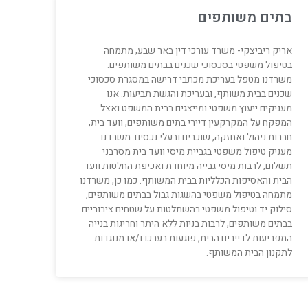
בתים משותפים
אריק ריביצקי- משרד עורכי דין באר שבע, מתמחה
בטיפול משפטי בסכסוכי שכנים בבתים משותפים.
משרדנו מטפל בעריכת מכתבי דרישה במסגרת סכסוכי
שכנים בבית משותף, ובעריכת והגשת תביעות. אנו
מעניקים ייעוץ משפטי ומייצגים בבית המשפט ואצל
המפקח על המקרקעין דיירי בתים משותפים, וועד בית,
חברות ניהול ואחזקה, שוכרים ובעלי נכסים. משרדנו
מעניק טיפול משפטי בגביית מיסי וועד בית מסרבני
תשלום, לרבות מיסי גבייה מיוחדת ואכיפת החלטות וועד
הבית והאסיפות הכלליות בבית המשותף. כמו כן, משרדנו
מתמחה בטיפול משפטי בהשגות גבול בבתים משותפים,
סילוק יד וטיפול משפטי בהשתלטות על שטחים ציבוריים
בבתים משותפים, לרבות בניות ללא היתר וחריגות בנייה
המפריעות לדיירים הבית, פוגעות בערכו ו/או מנוגדות
לתקנון הבית המשותף.