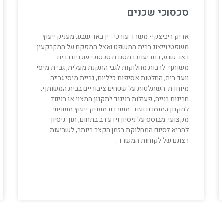
סכסוכי שכנים
אריק ריביצקי- משרד עורכי דין באר שבע, מעניק ייעוץ
משפטי וייצוג בבית המשפט ואצל המפקח על המקרקעין
באר שבע, בתביעות במסגרת סכסוכי שכנים בבית
משותף, לרבות מחלוקות לגבי התקנת מעלית, גביית מיסי
וועד בית, החלטות אסיפות כלליות, גביית מיסי גבייה
מיוחדת, השתלטות על שטחים ציבוריים בבית המשותף,
חריגות בנייה, פעולות בניגוד לתקנון המצוי או בניגוד
לתקנון המוסכם ועוד. משרדנו מעניק ייעוץ משפטי
מקצועי, מבוסס על ניסיון וידע רב בתחום, תוך ניסיון
להביא לסיום המחלוקת בזמן הקצר ביותר, לשביעות
רצונם של לקוחות המשרד.