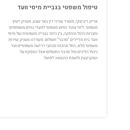
טיפול משפטי בגביית מיסי וועד
אריק ריביצקי, משרד עורכי דין באר שבע, מעניק ייעוץ
משפטי, ליווי צמוד וסיוע משפטי לוועדי בתים משותפים
וחברות ניהול והחזקה, בין היתר בגבייה משפטית של מיסי
וועד בית מדיירים "סרבני" תשלום. משרדנו מעניק שירות
משפטי מלא, החל מהכנת מכתבי דרישה משפטיים ועד
ניהול הליכים מול סרבני התשלום אצל המפקח על
המקרקעין ולשכת ההוצאה לפועל.