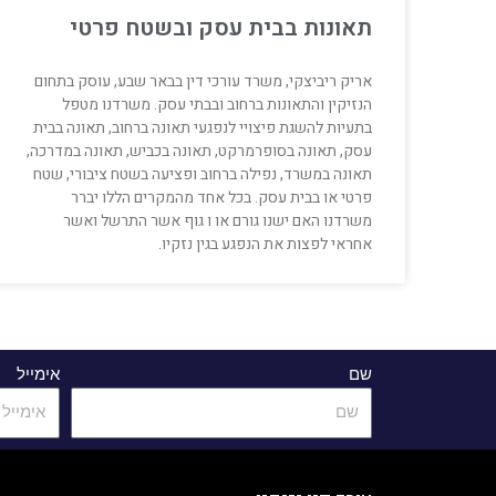
תאונות בבית עסק ובשטח פרטי
אריק ריביצקי, משרד עורכי דין בבאר שבע, עוסק בתחום
הנזיקין והתאונות ברחוב ובבתי עסק. משרדנו מטפל
בתעיות להשגת פיצויי לנפגעי תאונה ברחוב, תאונה בבית
עסק, תאונה בסופרמרקט, תאונה בכביש, תאונה במדרכה,
תאונה במשרד, נפילה ברחוב ופציעה בשטח ציבורי, שטח
פרטי או בבית עסק. בכל אחד מהמקרים הללו יברר
משרדנו האם ישנו גורם או ו גוף אשר התרשל ואשר
אחראי לפצות את הנפגע בגין נזקיו.
שם
אימייל