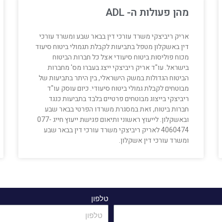
מהן פעולות ה- ADL
אריק ריביצקי משרד עורכי דין בבאר שבע ומשרד עורכי
דין באשקלון מטפל בתביעות לקבלת תגמולי ביטוח סיעוד
מכוח פוליסות ביטוח סיעודי אצל כל חברות הביטוח
בישראל. עו"ד אריק ריביצקי ייצג בעברו מס' מחברות
הביטוח הגדולות במשק הישראלי, בין היתר בתביעות של
מבוטחים לקבלת גמולי ביטוח סיעודי. כיום עוסק עו"ד
ריביצקי בייצוג מבוטחים פרטיים בלבד בתביעות כנגד
חברות ביטוח, זאת במסגרת משרדו הפרטי בבאר שבע
ובאשקלון. לייעוץ ראשוני ותיאום פגישת ייעוץ חייג 077-
4060474 לאריק ריביצקי משרד עורכי דין בבאר שבע
ומשרד עורכי דין אשקלון.
טלפון