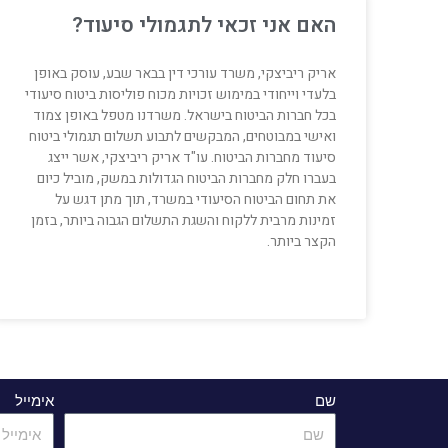
האם אני זכאי לתגמולי סיעוד?
אריק ריביצקי, משרד עורכי דין בבאר שבע, עוסק באופן
בלעדי וייחודי במימוש זכויות מכוח פוליסות ביטוח סיעודי
בכל חברות הביטוח בישראל. משרדנו מטפל באופן צמוד
ואישי במבוטחים, המבקשים לתבוע תשלום תגמולי ביטוח
סיעוד מחברות הביטוח. עו"ד אריק ריביצקי, אשר ייצג
בעברו חלק מחברות הביטוח הגדולות במשק, מוביל כיום
את תחום הביטוח הסיעודי במשרד, תוך מתן דגש על
זמינות מרבית ללקוח והשגת התשלום הגבוה ביותר, בזמן
הקצר ביותר.
שם
אימייל