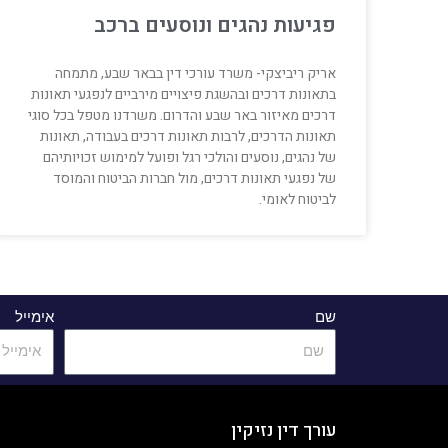
פגיעות נהגים ונוסעים ברכב
אריק ריביצקי- משרד עורכי דין בבאר שבע, מתמחה
בתאונות דרכים ובהשגת פיצויים מירביים לנפגעי תאונות
דרכים מאיזור באר שבע והדרום. משרדנו מטפל בכל סוגי
תאונות הדרכים, לרבות תאונות דרכים בעבודה, תאונות
של נהגים, נוסעים והולכי רגל ופועל למימוש זכויותיהם
של נפגעי תאונות דרכים, מול חברות הביטוח והמוסד
לביטוח לאומי.
שם
אימייל
עורך דין נזיקין