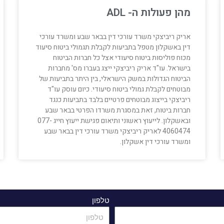
מהן פעולות ה- ADL
אריק ריביצקי משרד עורכי דין בבאר שבע ומשרד עורכי
דין באשקלון מטפל בתביעות לקבלת תגמולי ביטוח סיעוד
מכוח פוליסות ביטוח סיעודי אצל כל חברות הביטוח
בישראל. עו"ד אריק ריביצקי ייצג בעברו מס' מחברות
הביטוח הגדולות במשק הישראלי, בין היתר בתביעות של
מבוטחים לקבלת גמולי ביטוח סיעודי. כיום עוסק עו"ד
ריביצקי בייצוג מבוטחים פרטיים בלבד בתביעות כנגד
חברות ביטוח, זאת במסגרת משרדו הפרטי בבאר שבע
ובאשקלון. לייעוץ ראשוני ותיאום פגישת ייעוץ חייג 077-
4060474 לאריק ריביצקי משרד עורכי דין בבאר שבע
ומשרד עורכי דין אשקלון.
טלפון