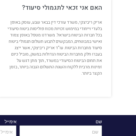
האם אני זכאי לתגמולי סיעוד?
אריק ריביצקי, משרד עורכי דין בבאר שבע, עוסק באופן
בלעדי וייחודי במימוש זכויות מכוח פוליסות ביטוח סיעודי
בכל חברות הביטוח בישראל. משרדנו מטפל באופן צמוד
ואישי במבוטחים, המבקשים לתבוע תשלום תגמולי ביטוח
סיעוד מחברות הביטוח. עו"ד אריק ריביצקי, אשר ייצג
בעברו חלק מחברות הביטוח הגדולות במשק, מוביל כיום
את תחום הביטוח הסיעודי במשרד, תוך מתן דגש על
זמינות מרבית ללקוח והשגת התשלום הגבוה ביותר, בזמן
הקצר ביותר.
שם
אימייל