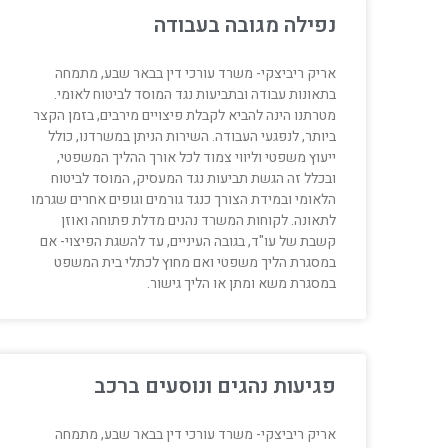
נפילה מגובה בעבודה
אריק ריביצקי- משרד עורכי דין בבאר שבע, מתמחה
בתאונות עבודה ובתביעות נגד המוסד לביטוח לאומי.
מטרתנו הינה להביא לקבלת פיצויים מירבים, בזמן הקצר
ביותר, לנפגעי העבודה. השירות הניתן במשרדנו, כולל
ייעוץ משפטי וליווי צמוד לכל אורך ההליך המשפטי,
ובכלל זה הגשת תביעות נגד המעסיק, המוסד לביטוח
הלאומי ובמידת הצורך כנגד גורמים וגופים אחרים שגרמו
לתאונה. לקוחות המשרד נהנים מדלת פתוחה ואוזן
קשבת של עו"ד, בגובה העיניים, עד להשגת הפיצוי- אם
במסגרת הליך משפטי ואם מחוץ לכתלי בית המשפט
במסגרת משא ומתן או הליך גישור.
פגיעות נהגים ונוסעים ברכב
אריק ריביצקי- משרד עורכי דין בבאר שבע, מתמחה