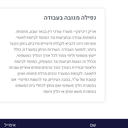
נפילה מגובה בעבודה
אריק ריביצקי- משרד עורכי דין בבאר שבע, מתמחה
בתאונות עבודה ובתביעות נגד המוסד לביטוח לאומי.
מטרתנו הינה להביא לקבלת פיצויים מירבים, בזמן הקצר
ביותר, לנפגעי העבודה. השירות הניתן במשרדנו, כולל
ייעוץ משפטי וליווי צמוד לכל אורך ההליך המשפטי,
ובכלל זה הגשת תביעות נגד המעסיק, המוסד לביטוח
הלאומי ובמידת הצורך כנגד גורמים וגופים אחרים שגרמו
לתאונה. לקוחות המשרד נהנים מדלת פתוחה ואוזן
קשבת של עו"ד, בגובה העיניים, עד להשגת הפיצוי- אם
במסגרת הליך משפטי ואם מחוץ לכתלי בית המשפט
במסגרת משא ומתן או הליך גישור.
שם
אימייל