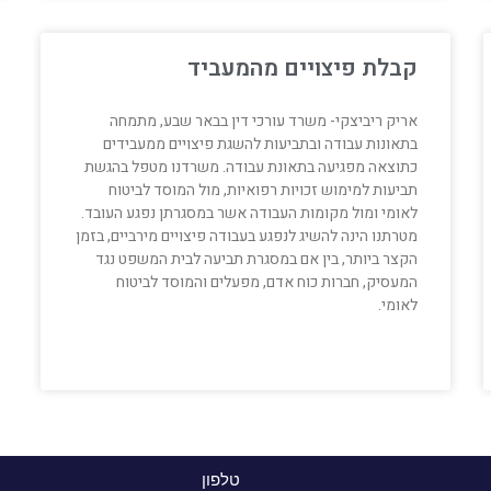
קבלת פיצויים מהמעביד
אריק ריביצקי- משרד עורכי דין בבאר שבע, מתמחה
בתאונות עבודה ובתביעות להשגת פיצויים ממעבידים
כתוצאה מפגיעה בתאונת עבודה. משרדנו מטפל בהגשת
תביעות למימוש זכויות רפואיות, מול המוסד לביטוח
לאומי ומול מקומות העבודה אשר במסגרתן נפגע העובד.
מטרתנו הינה להשיג לנפגע בעבודה פיצויים מירביים, בזמן
הקצר ביותר, בין אם במסגרת תביעה לבית המשפט נגד
המעסיק, חברות כוח אדם, מפעלים והמוסד לביטוח
לאומי.
טלפון