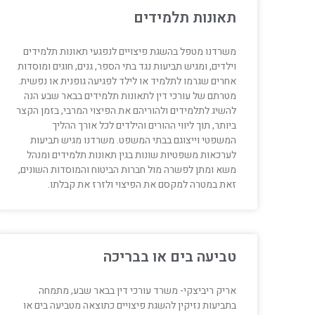
תאונות תלמידים
משרדנו מטפל בהשגת פיצויים לנפגעי תאונות תלמידים
וילדים, ומגיש תביעות נגד בתי הספר, גנים, חוגים ומוסדות
אחרים שגרמו לתלמיד או לילד לפגיעה גופנית או נפשית.
מטרתם של עורכי דין לתאונות תלמידים בבאר שבע הנה
להשיג לתלמידים ולהוריהם את הפיצוי המרבי, בזמן הקצר
ביותר, תוך ליווי ההורים והילדים לכל אורך ההליך
המשפטי וייצוגם בבתי המשפט. משרדנו מגיש תביעות
לערכאות משפטיות שונות בגין תאונות תלמידים ומנהל
משא ומתן לפשרה מול חברות הביטוח והמוסדות השונים,
זאת במטרה למקסם את הפיצוי ולזרז את קבלתו.
טביעה בים או בבריכה
אריק ריביצקי- משרד עורכי דין בבאר שבע, מתמחה
בתביעות נזיקין להשגת פיצויים כתוצאה מטביעה בים או