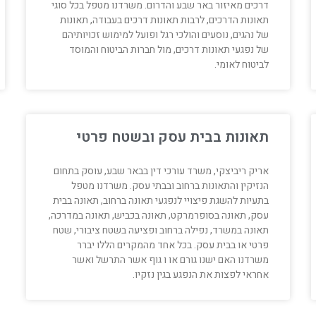
דרכים מאיזור באר שבע והדרום. משרדנו מטפל בכל סוגי
תאונות הדרכים, לרבות תאונות דרכים בעבודה, תאונות
של נהגים, נוסעים והולכי רגל ופועל למימוש זכויותיהם
של נפגעי תאונות דרכים, מול חברות הביטוח והמוסד
לביטוח לאומי.
תאונות בבית עסק ובשטח פרטי
אריק ריביצקי, משרד עורכי דין בבאר שבע, עוסק בתחום
הנזיקין והתאונות ברחוב ובבתי עסק. משרדנו מטפל
בתעיות להשגת פיצויי לנפגעי תאונה ברחוב, תאונה בבית
עסק, תאונה בסופרמרקט, תאונה בכביש, תאונה במדרכה,
תאונה במשרד, נפילה ברחוב ופציעה בשטח ציבורי, שטח
פרטי או בבית עסק. בכל אחד מהמקרים הללו יברר
משרדנו האם ישנו גורם או ו גוף אשר התרשל ואשר
אחראי לפצות את הנפגע בגין נזקיו.